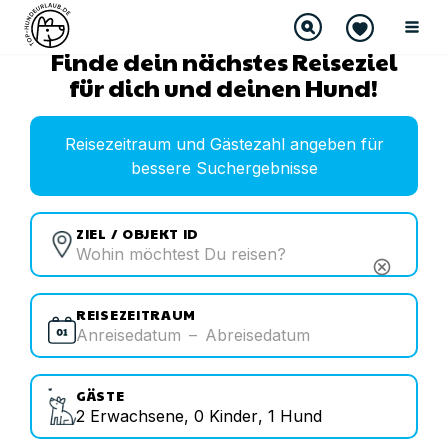
Finde dein nächstes Reiseziel
für dich und deinen Hund!
Reisezeitraum und Gästezahl angeben für
bessere Suchergebnisse
ZIEL / OBJEKT ID
cancel
REISEZEITRAUM
Anreisedatum
–
Abreisedatum
GÄSTE
2
Erwachsene
,
0
Kinder
,
1
Hund