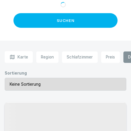
SUCHEN
map
Karte
Region
Schlafzimmer
Preis
D
Sortierung
Urlaub mit Hund