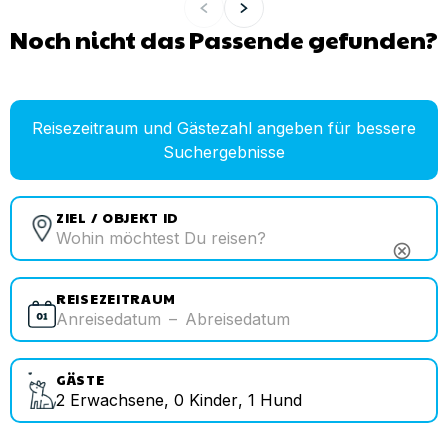
Noch nicht das Passende gefunden?
Reisezeitraum und Gästezahl angeben für bessere
Suchergebnisse
ZIEL / OBJEKT ID
cancel
REISEZEITRAUM
Anreisedatum
–
Abreisedatum
GÄSTE
2
Erwachsene
,
0
Kinder
,
1
Hund