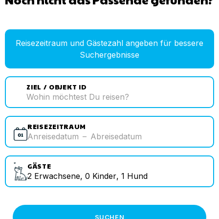
Reisezeitraum und Gästezahl angeben für bessere
Suchergebnisse
ZIEL / OBJEKT ID
REISEZEITRAUM
Anreisedatum
–
Abreisedatum
GÄSTE
2
Erwachsene
,
0
Kinder
,
1
Hund
SUCHEN