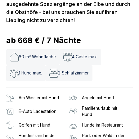
ausgedehnte Spaziergänge an der Elbe und durch
die Obsthöfe - bei uns brauchen Sie auf Ihren
Liebling nicht zu verzichten!
ab
668 €
/
7
Nächte
60
m² Wohnfläche
4
Gäste max.
1
Hund max.
2
Schlafzimmer
Am Wasser mit Hund
Angeln mit Hund
Familienurlaub mit
E-Auto Ladestation
Hund
Golfen mit Hund
Hunde im Restaurant
Hundestrand in der
Park oder Wald in der