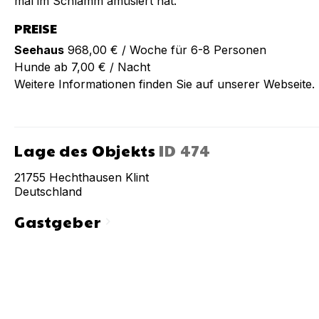
mal im Schlamm amüsiert hat.
PREISE
Seehaus
968,00 € / Woche für 6-8 Personen
Hunde ab 7,00 € / Nacht
Weitere Informationen finden Sie auf unserer Webseite.
Lage des Objekts
ID
474
21755
Hechthausen Klint
Deutschland
Gastgeber
chevron_right