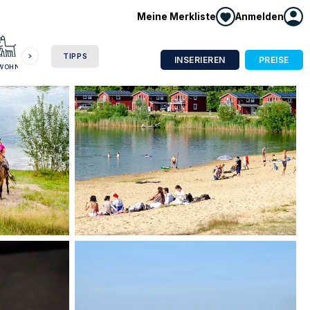
Meine Merkliste
Anmelden
HAUSBOOT
HOTEL
CAMPING
WOHNMOBIL
TIPPS
INSERIEREN
PREISE
NWOHNUNG