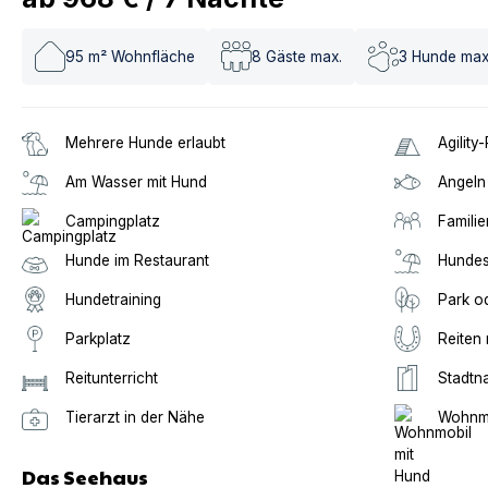
95
m² Wohnfläche
8
Gäste max.
3
Hunde max
Mehrere Hunde erlaubt
Agility
Am Wasser mit Hund
Angeln
Campingplatz
Familie
Hunde im Restaurant
Hundes
Hundetraining
Park o
Parkplatz
Reiten 
Reitunterricht
Stadtn
Tierarzt in der Nähe
Wohnmo
Das Seehaus