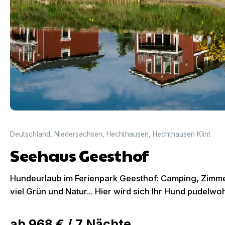
Deutschland
,
Niedersachsen
,
Hechthausen
,
Hechthausen Klint
Seehaus Geesthof
Hundeurlaub im Ferienpark Geesthof: Camping, Zimmer,
viel Grün und Natur... Hier wird sich Ihr Hund pudelwoh
ab
968 €
/
7
Nächte