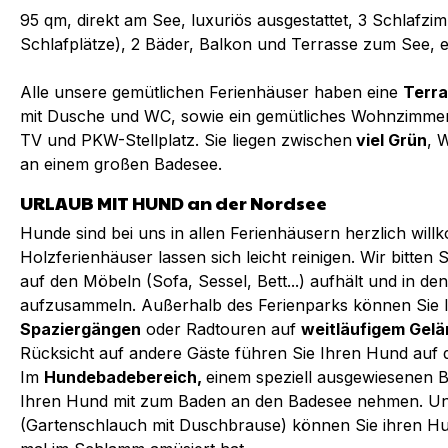
95 qm, direkt am See, luxuriös ausgestattet, 3 Schlafzi
Schlafplätze), 2 Bäder, Balkon und Terrasse zum See, 
Alle unsere gemütlichen Ferienhäuser haben eine
Terr
mit Dusche und WC, sowie ein gemütliches Wohnzimmer, 
TV und PKW-Stellplatz. Sie liegen zwischen
viel Grün
, 
an einem großen Badesee.
URLAUB MIT HUND an der Nordsee
Hunde sind bei uns in allen Ferienhäusern herzlich wi
Holzferienhäuser lassen sich leicht reinigen. Wir bitten 
auf den Möbeln (Sofa, Sessel, Bett...) aufhält und in 
aufzusammeln. Außerhalb des Ferienparks können Sie
Spaziergängen
oder Radtouren auf
weitläufigem Gel
Rücksicht auf andere Gäste führen Sie Ihren Hund auf d
Im
Hundebadebereich,
einem speziell ausgewiesenen B
Ihren Hund mit zum Baden an den Badesee nehmen. Un
(Gartenschlauch mit Duschbrause) können Sie ihren Hund