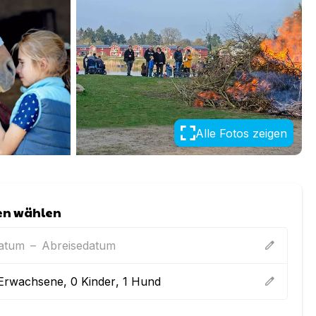
Alle Fotos zeigen
en wählen
datum
–
Abreisedatum
edit
Erwachsene
,
0
Kinder
,
1
Hund
edit