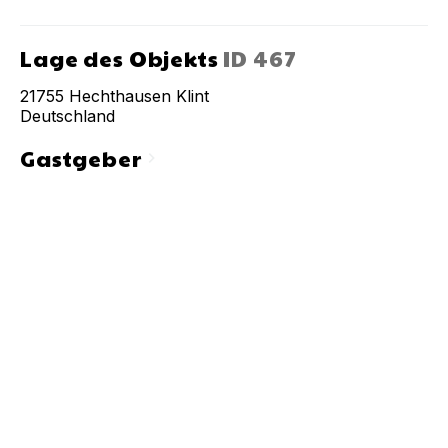
Lage des Objekts
ID
467
21755
Hechthausen Klint
Deutschland
Gastgeber
chevron_right