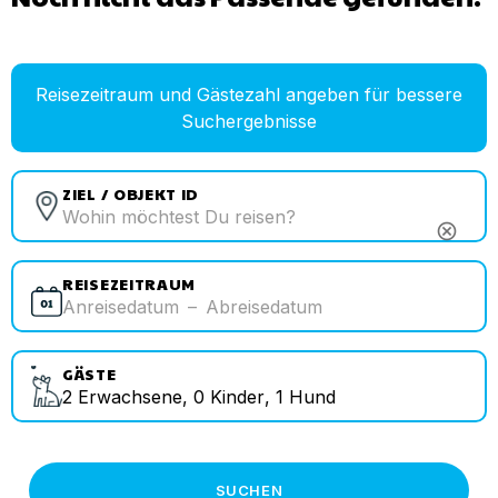
Reisezeitraum und Gästezahl angeben für bessere
Suchergebnisse
ZIEL / OBJEKT ID
cancel
REISEZEITRAUM
Anreisedatum
–
Abreisedatum
GÄSTE
2
Erwachsene
,
0
Kinder
,
1
Hund
SUCHEN