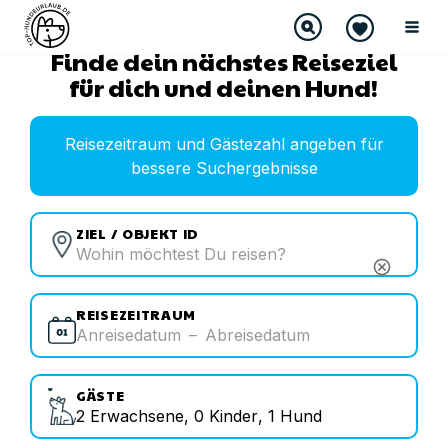
Finde dein nächstes Reiseziel
für dich und deinen Hund!
Reisezeitraum und Gästezahl angeben für
bessere Suchergebnisse
ZIEL / OBJEKT ID
cancel
REISEZEITRAUM
Anreisedatum
–
Abreisedatum
GÄSTE
2
Erwachsene
,
0
Kinder
,
1
Hund