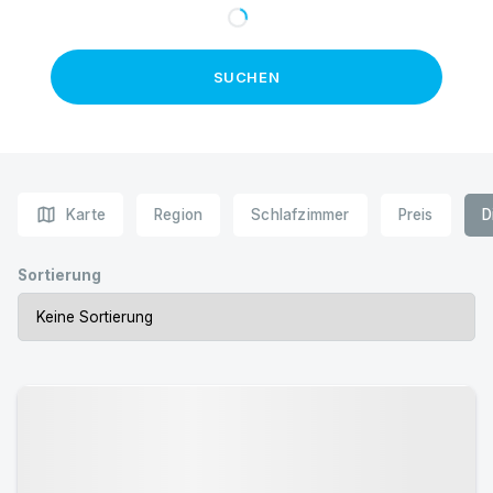
SUCHEN
map
Karte
Region
Schlafzimmer
Preis
D
Sortierung
Urlaub mit Hund