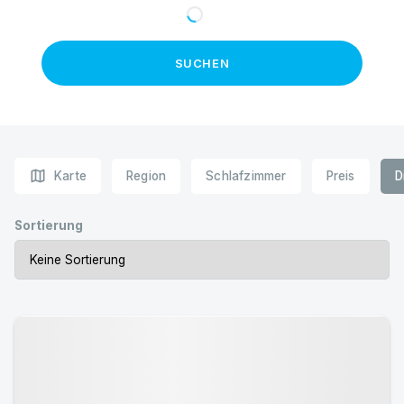
SUCHEN
map
Karte
Region
Schlafzimmer
Preis
D
Sortierung
Urlaub mit Hund