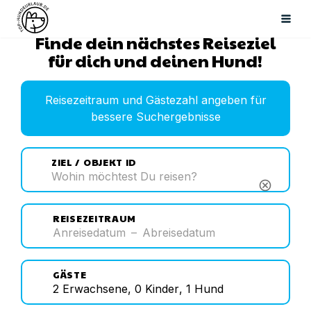
Finde dein nächstes Reiseziel
für dich und deinen Hund!
Reisezeitraum und Gästezahl angeben für
bessere Suchergebnisse
ZIEL / OBJEKT ID
cancel
REISEZEITRAUM
Anreisedatum
–
Abreisedatum
GÄSTE
2
Erwachsene
,
0
Kinder
,
1
Hund