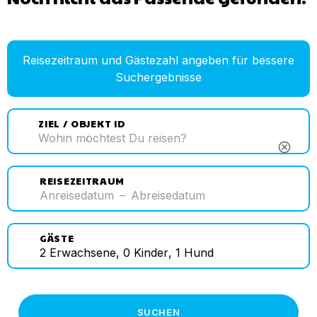
Reisezeitraum und Gästezahl angeben für bessere
Suchergebnisse
ZIEL / OBJEKT ID
cancel
REISEZEITRAUM
Anreisedatum
–
Abreisedatum
GÄSTE
2
Erwachsene
,
0
Kinder
,
1
Hund
SUCHEN