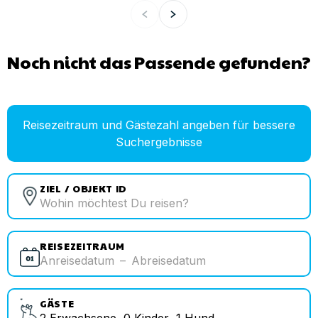
Noch nicht das Passende gefunden?
Reisezeitraum und Gästezahl angeben für bessere
Suchergebnisse
ZIEL / OBJEKT ID
REISEZEITRAUM
Anreisedatum
–
Abreisedatum
GÄSTE
2
Erwachsene
,
0
Kinder
,
1
Hund