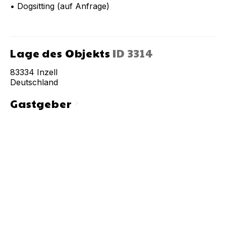
• Dogsitting (auf Anfrage)
Lage des Objekts
ID
3314
83334
Inzell
Deutschland
Gastgeber
chevron_right