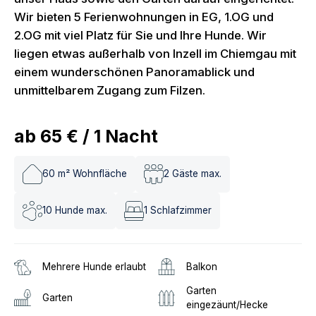
Wir bieten 5 Ferienwohnungen in EG, 1.OG und
2.OG mit viel Platz für Sie und Ihre Hunde. Wir
liegen etwas außerhalb von Inzell im Chiemgau mit
einem wunderschönen Panoramablick und
unmittelbarem Zugang zum Filzen.
ab
65 €
/
1
Nacht
60
m² Wohnfläche
2
Gäste max.
10
Hunde max.
1
Schlafzimmer
Mehrere Hunde erlaubt
Balkon
Garten
Garten
eingezäunt/Hecke