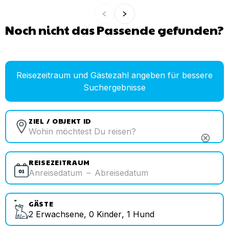
Noch nicht das Passende gefunden?
Reisezeitraum und Gästezahl angeben für bessere
Suchergebnisse
ZIEL / OBJEKT ID
cancel
REISEZEITRAUM
Anreisedatum
–
Abreisedatum
GÄSTE
2
Erwachsene
,
0
Kinder
,
1
Hund