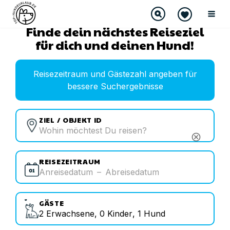
Finde dein nächstes Reiseziel
für dich und deinen Hund!
Reisezeitraum und Gästezahl angeben für
bessere Suchergebnisse
ZIEL / OBJEKT ID
cancel
REISEZEITRAUM
Anreisedatum
–
Abreisedatum
GÄSTE
2
Erwachsene
,
0
Kinder
,
1
Hund