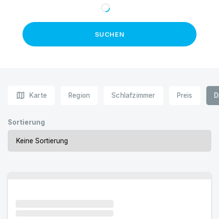
SUCHEN
map
Karte
Region
Schlafzimmer
Preis
D
Sortierung
Urlaub mit Hund