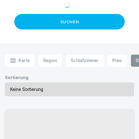
SUCHEN
map
Karte
Region
Schlafzimmer
Preis
D
Sortierung
Urlaub mit Hund