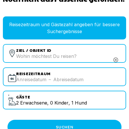
Reisezeitraum und Gästezahl angeben für bessere
Suchergebnisse
ZIEL / OBJEKT ID
cancel
REISEZEITRAUM
Anreisedatum
–
Abreisedatum
GÄSTE
2
Erwachsene
,
0
Kinder
,
1
Hund
SUCHEN