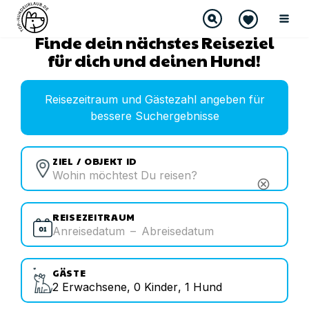
Finde dein nächstes Reiseziel
für dich und deinen Hund!
Reisezeitraum und Gästezahl angeben für
bessere Suchergebnisse
ZIEL / OBJEKT ID
cancel
REISEZEITRAUM
Anreisedatum
–
Abreisedatum
GÄSTE
2
Erwachsene
,
0
Kinder
,
1
Hund