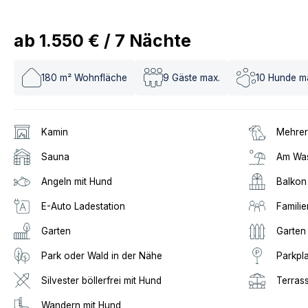
ab
1.550 €
/
7
Nächte
180
m² Wohnfläche
9
Gäste max.
10
Hunde m
Kamin
Mehrer
Sauna
Am Was
Angeln mit Hund
Balkon
E-Auto Ladestation
Familie
Garten
Garten
Park oder Wald in der Nähe
Parkpl
Silvester böllerfrei mit Hund
Terras
Wandern mit Hund