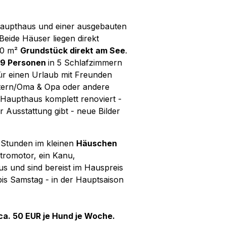
Haupthaus und einer ausgebauten
eide Häuser liegen direkt
00 m²
Grundstück direkt am See
.
9 Personen
in 5 Schlafzimmern
für einen Urlaub mit Freunden
ltern/Oma & Opa oder andere
Haupthaus komplett renoviert -
r Ausstattung gibt - neue Bilder
n Stunden im kleinen
Häuschen
ktromotor, ein Kanu,
 und sind bereist im Hauspreis
bis Samstag - in der Hauptsaison
ca. 50 EUR je Hund je Woche.