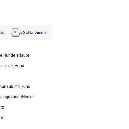
ax.
5
Schlafzimmer
e Hunde erlaubt
ser mit Hund
nurlaub mit Hund
 eingezäunt/Hecke
atz
se