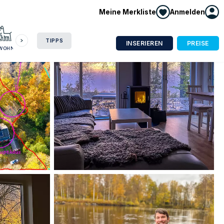
Meine Merkliste
Anmelden
HAUSBOOT
HOTEL
CAMPING
WOHNMOBIL
TIPPS
INSERIEREN
PREISE
NWOHNUNG