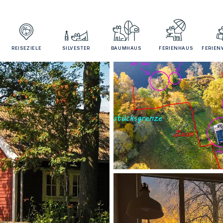
REISEZIELE
SILVESTER
BAUMHAUS
FERIENHAUS
FERIE