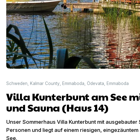
Schweden
,
Kalmar County
,
Emmaboda
,
Ödevata
,
Emmaboda
Villa Kunterbunt am See m
und Sauna (Haus 14)
Unser Sommerhaus Villa Kunterbunt mit ausgebauter Sc
Personen und liegt auf einem riesigen, eingezäuntem
See.