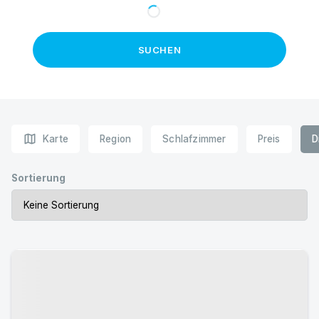
SUCHEN
map
Karte
Region
Schlafzimmer
Preis
D
Sortierung
Urlaub mit Hund