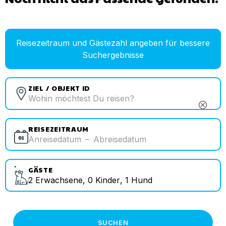
Reisezeitraum und Gästezahl angeben für bessere
Suchergebnisse
ZIEL / OBJEKT ID
cancel
REISEZEITRAUM
Anreisedatum
–
Abreisedatum
GÄSTE
2
Erwachsene
,
0
Kinder
,
1
Hund
SUCHEN