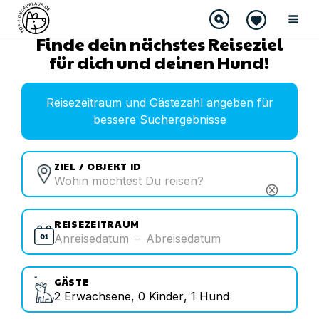
Finde dein nächstes Reiseziel
für dich und deinen Hund!
Reisezeitraum und Gästezahl angeben für
bessere Suchergebnisse
ZIEL / OBJEKT ID
cancel
REISEZEITRAUM
Anreisedatum
–
Abreisedatum
GÄSTE
2
Erwachsene
,
0
Kinder
,
1
Hund