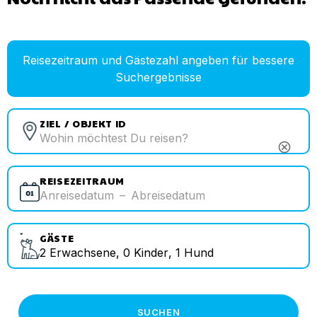
Reisezeitraum und Gästezahl angeben für bessere
Suchergebnisse
ZIEL / OBJEKT ID
cancel
REISEZEITRAUM
Anreisedatum
–
Abreisedatum
GÄSTE
2
Erwachsene
,
0
Kinder
,
1
Hund
SUCHEN