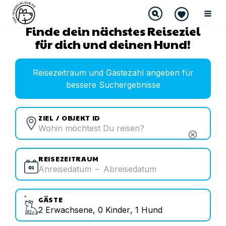
Finde dein nächstes Reiseziel
für dich und deinen Hund!
Reisezeitraum und Gästezahl angeben für
bessere Suchergebnisse
ZIEL / OBJEKT ID
cancel
REISEZEITRAUM
Anreisedatum
–
Abreisedatum
GÄSTE
2
Erwachsene
,
0
Kinder
,
1
Hund