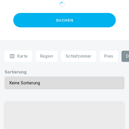
SUCHEN
map
Karte
Region
Schlafzimmer
Preis
D
Sortierung
Urlaub mit Hund