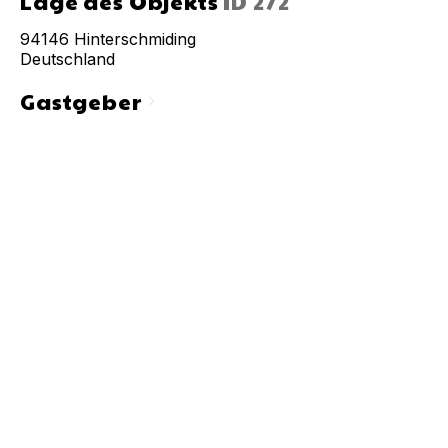
Lage des Objekts
ID
272
94146
Hinterschmiding
Deutschland
Gastgeber
chevron_right