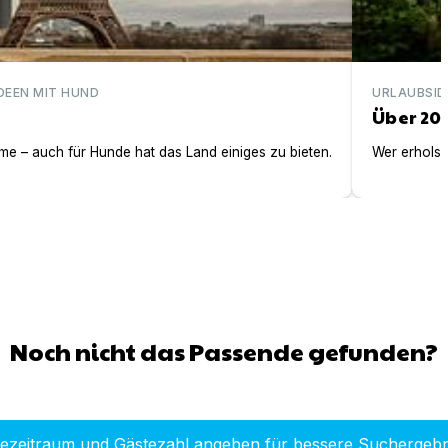
DEEN MIT HUND
URLAUBSID
Über 20
e – auch für Hunde hat das Land einiges zu bieten.
Wer erholsa
Noch nicht das Passende gefunden?
sezeitraum und Gästezahl angeben für bessere Suchergebn