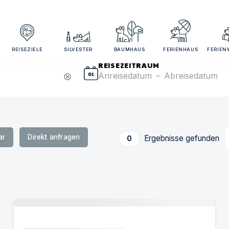
sezeitraum und Gästezahl angeben für bessere Suchergebn
REISEZIELE
SILVESTER
BAUMHAUS
FERIENHAUS
FERIE
REISEZEITRAUM
Anreisedatum
–
Abreisedatum
cancel
ar
Direkt anfragen
Ergebnisse gefunden
0
Urlaub mit Hund