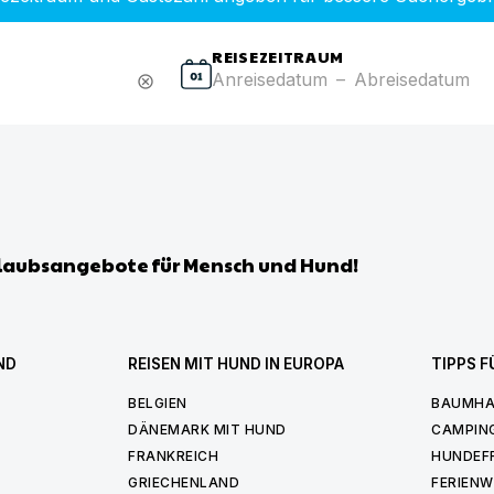
REISEZEITRAUM
Anreisedatum
–
Abreisedatum
cancel
laubsangebote für Mensch und Hund!
ND
REISEN MIT HUND IN EUROPA
TIPPS F
BELGIEN
BAUMHA
DÄNEMARK MIT HUND
CAMPIN
FRANKREICH
HUNDEF
GRIECHENLAND
FERIEN