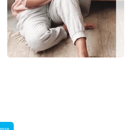
EEN MIT HUND
0 eingezäunte Ferienhäuser: Für den perfekten U
me Urlaubstage mit Hund plant, findet auf top-hundeurlaub.de eine g
isse