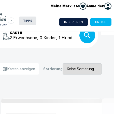
Meine Merkliste
Anmelden
HAUSBOOT
HOTEL
CAMPING
WOHNMOBIL
isse
TIPPS
INSERIEREN
PREISE
NWOHNUNG
GÄSTE
2
Erwachsene
,
0
Kinder
,
1
Hund
map
Karten anzeigen
Sortierung
Urlaub mit Hund