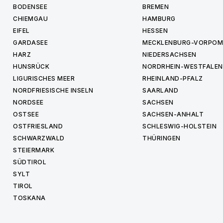
BODENSEE
BREMEN
CHIEMGAU
HAMBURG
EIFEL
HESSEN
GARDASEE
MECKLENBURG-VORPO
HARZ
NIEDERSACHSEN
HUNSRÜCK
NORDRHEIN-WESTFALEN
LIGURISCHES MEER
RHEINLAND-PFALZ
NORDFRIESISCHE INSELN
SAARLAND
NORDSEE
SACHSEN
OSTSEE
SACHSEN-ANHALT
OSTFRIESLAND
SCHLESWIG-HOLSTEIN
SCHWARZWALD
THÜRINGEN
STEIERMARK
SÜDTIROL
SYLT
TIROL
TOSKANA