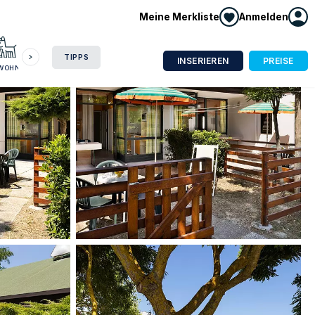
Meine Merkliste
Anmelden
HAUSBOOT
HOTEL
CAMPING
WOHNMOBIL
TIPPS
INSERIEREN
PREISE
NWOHNUNG