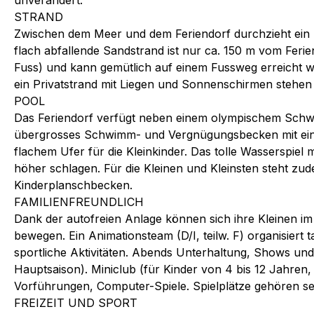
unverändert.
STRAND
Zwischen dem Meer und dem Feriendorf durchzieht ein ü
flach abfallende Sandstrand ist nur ca. 150 m vom Ferie
Fuss) und kann gemütlich auf einem Fussweg erreicht we
ein Privatstrand mit Liegen und Sonnenschirmen stehen
POOL
Das Feriendorf verfügt neben einem olympischem Sch
übergrosses Schwimm- und Vergnügungsbecken mit ein
flachem Ufer für die Kleinkinder. Das tolle Wasserspiel 
höher schlagen. Für die Kleinen und Kleinsten steht zu
Kinderplanschbecken.
FAMILIENFREUNDLICH
Dank der autofreien Anlage können sich ihre Kleinen i
bewegen. Ein Animationsteam (D/I, teilw. F) organisiert
sportliche Aktivitäten. Abends Unterhaltung, Shows un
Hauptsaison). Miniclub (für Kinder von 4 bis 12 Jahren,
Vorführungen, Computer-Spiele. Spielplätze gehören sel
FREIZEIT UND SPORT