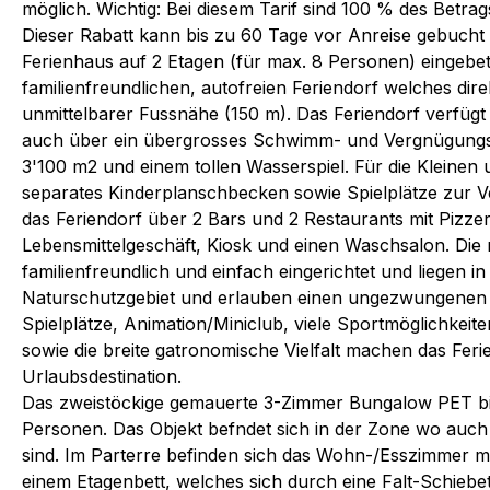
möglich. Wichtig: Bei diesem Tarif sind 100 % des Betrag
Dieser Rabatt kann bis zu 60 Tage vor Anreise gebucht
Ferienhaus auf 2 Etagen (für max. 8 Personen) eingebet
familienfreundlichen, autofreien Feriendorf welches dire
unmittelbarer Fussnähe (150 m). Das Feriendorf verfüg
auch über ein übergrosses Schwimm- und Vergnügungs
3'100 m2 und einem tollen Wasserspiel. Für die Kleinen 
separates Kinderplanschbecken sowie Spielplätze zur V
das Feriendorf über 2 Bars und 2 Restaurants mit Pizzer
Lebensmittelgeschäft, Kiosk und einen Waschsalon. Die
familienfreundlich und einfach eingerichtet und liegen i
Naturschutzgebiet und erlauben einen ungezwungene
Spielplätze, Animation/Miniclub, viele Sportmöglichkeite
sowie die breite gatronomische Vielfalt machen das Feri
Urlaubsdestination.
Das zweistöckige gemauerte 3-Zimmer Bungalow PET bie
Personen. Das Objekt befndet sich in der Zone wo auch
sind. Im Parterre befinden sich das Wohn-/Esszimmer 
einem Etagenbett, welches sich durch eine Falt-Schieb