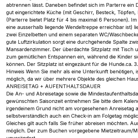
abtrennen lässt. Daneben befindet sich im Parterre ein 
gut eingerichtete Küche (mit Geschirr, Besteck, Töpfe
(Parterre bietet Platz für 4 bis maximal 6 Personen). 
eine ausserhalb liegende Wendeltreppe erreichbar ist) 
zwei Einzelbetten und einem separaten WC/Waschbecke
gute Luftzirkulation sorgt eine durchgehende Spalte 
Mansardenzimmer. Der überdachte Sitzplatz mit Tisch u
zum gemütlichen Entspannen ein, während die Kinder si
können. Der Sitzplatz ist eingezäunt für die Hunde.ca. 3.
Hinweis Wenn Sie mehr als eine Unterkunft benötigen, ist
möglich, da wir über mehrere Objekte des gleichen Hau
ANREISETAG + AUFENTHALTSDAUER
Die An- und Abreisetage sowie die Mindestaufenthaltsda
gewünschten Saisonzeit entnehmen Sie bitte dem Kalende
irgendeinem Grund nicht am vorgesehenen Anreisetag a
selbstverständlich auch ein Check-in am Folgetag möglic
Gleiches gilt auch falls Sie früher abreisen möchten. Au
möglich. Der zum Buchen vorgegebene Mietzeitraum/Mie