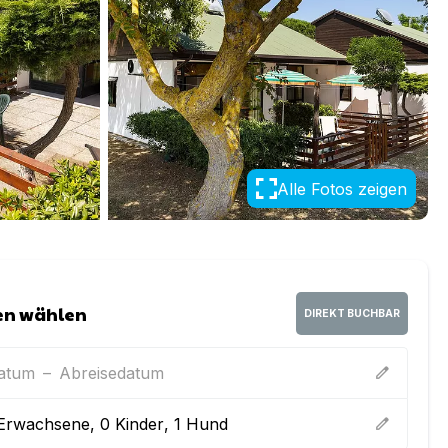
Alle Fotos zeigen
en wählen
DIREKT BUCHBAR
datum
–
Abreisedatum
edit
Erwachsene
,
0
Kinder
,
1
Hund
edit