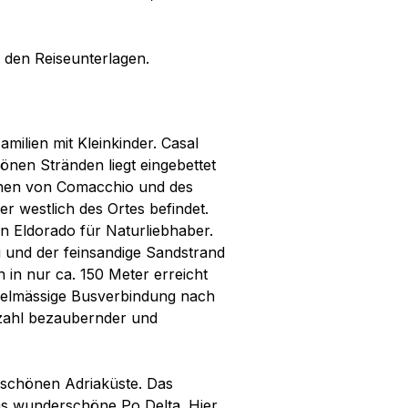
 den Reiseunterlagen.
amilien mit Kleinkinder. Casal
önen Stränden liegt eingebettet
unen von Comacchio und des
r westlich des Ortes befindet.
in Eldorado für Naturliebhaber.
i und der feinsandige Sandstrand
 in nur ca. 150 Meter erreicht
egelmässige Busverbindung nach
lzahl bezaubernder und
r schönen Adriaküste. Das
das wunderschöne Po Delta. Hier