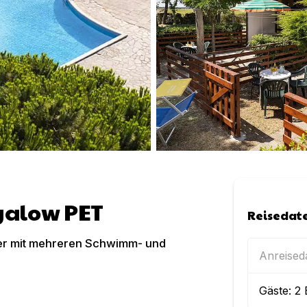
galow PET
Reisedat
eer mit mehreren Schwimm- und
Anreise
Gäste:
2