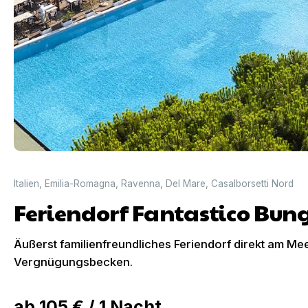
Italien
,
Emilia-Romagna
,
Ravenna
,
Del Mare
,
Casalborsetti Nord
Feriendorf Fantastico Bun
Äußerst familienfreundliches Feriendorf direkt am M
Vergnügungsbecken.
ab
105 €
/
1
Nacht