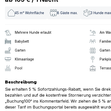
45
m² Wohnfläche
8
Gäste max.
3
Hunde max
Mehrere Hunde erlaubt
Am Was
Babybett
Familie
Garten
Garten
Klimaanlage
Parkpl
Pool
Terras
Beschreibung
Sie erhalten 5 % Sofortzahlungs-Rabatt, wenn Sie direk
bezahlen und auf die kostenfreie Stornierung verzichten
„Buchung100“ ins Kommentarfeld. Wir ziehen die 5 % ans
dieser Tarif im Buchungsportal bereits ausgewählt wurde,