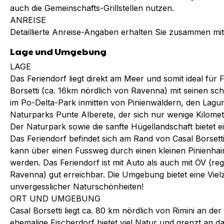
auch die Gemeinschafts-Grillstellen nutzen.
ANREISE
Detaillierte Anreise-Angaben erhalten Sie zusammen mit
Lage und Umgebung
LAGE
Das Feriendorf liegt direkt am Meer und somit ideal für F
Borsetti (ca. 16km nördlich von Ravenna) mit seinen sch
im Po-Delta-Park inmitten von Pinienwäldern, den Lag
Naturparks Punte Alberete, der sich nur wenige Kilomete
Der Naturpark sowie die sanfte Hügellandschaft bietet e
Das Feriendorf befindet sich am Rand von Casal Borsett
kann über einen Fussweg durch einen kleinen Pinienhain
werden. Das Feriendorf ist mit Auto als auch mit ÖV (r
Ravenna) gut erreichbar. Die Umgebung bietet eine Vie
unvergesslicher Naturschönheiten!
ORT UND UMGEBUNG
Casal Borsetti liegt ca. 80 km nördlich von Rimini an de
ehemalige Fischerdorf bietet viel Natur und grenzt an 