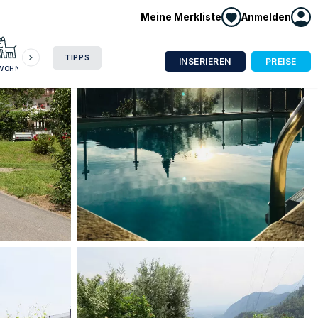
Meine Merkliste
Anmelden
HAUSBOOT
HOTEL
CAMPING
WOHNMOBIL
TIPPS
INSERIEREN
PREISE
NWOHNUNG