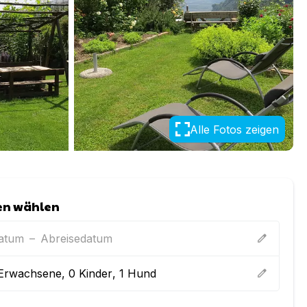
Alle Fotos zeigen
en wählen
datum
–
Abreisedatum
edit
Erwachsene
,
0
Kinder
,
1
Hund
edit