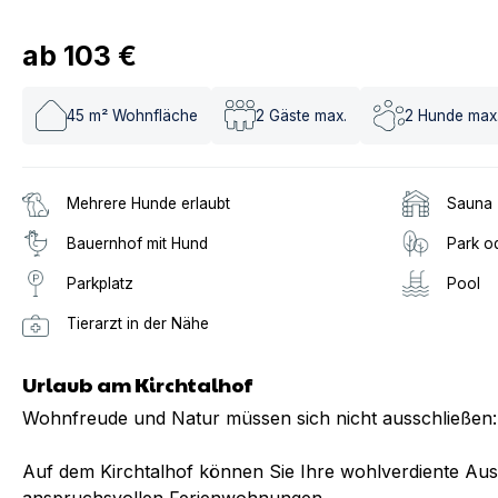
ab
103 €
45
m² Wohnfläche
2
Gäste max.
2
Hunde max
Mehrere Hunde erlaubt
Sauna
Bauernhof mit Hund
Park o
Parkplatz
Pool
Tierarzt in der Nähe
Urlaub am Kirchtalhof
Wohnfreude und Natur müssen sich nicht ausschließen:
Auf dem Kirchtalhof können Sie Ihre wohlverdiente Aus