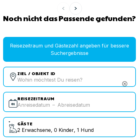
Noch nicht das Passende gefunden?
Reisezeitraum und Gästezahl angeben für bessere
Suchergebnisse
ZIEL / OBJEKT ID
cancel
REISEZEITRAUM
Anreisedatum
–
Abreisedatum
GÄSTE
2
Erwachsene
,
0
Kinder
,
1
Hund