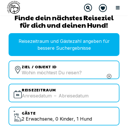
Finde dein nächstes Reiseziel
für dich und deinen Hund!
Reisezeitraum und Gästezahl angeben für
bessere Suchergebnisse
ZIEL / OBJEKT ID
cancel
REISEZEITRAUM
Anreisedatum
–
Abreisedatum
GÄSTE
2
Erwachsene
,
0
Kinder
,
1
Hund