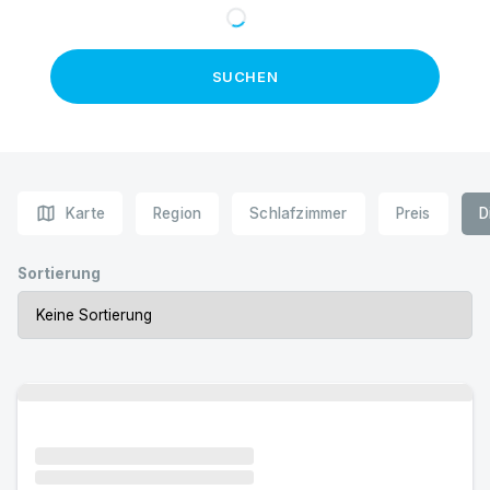
SUCHEN
map
Karte
Region
Schlafzimmer
Preis
D
Sortierung
Urlaub mit Hund