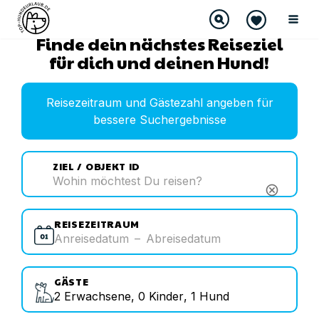
Finde dein nächstes Reiseziel
für dich und deinen Hund!
Reisezeitraum und Gästezahl angeben für
bessere Suchergebnisse
ZIEL / OBJEKT ID
cancel
REISEZEITRAUM
Anreisedatum
–
Abreisedatum
GÄSTE
2
Erwachsene
,
0
Kinder
,
1
Hund