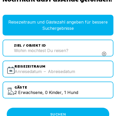
Reisezeitraum und Gästezahl angeben für bessere
Suchergebnisse
ZIEL / OBJEKT ID
cancel
REISEZEITRAUM
Anreisedatum
–
Abreisedatum
GÄSTE
2
Erwachsene
,
0
Kinder
,
1
Hund
SUCHEN