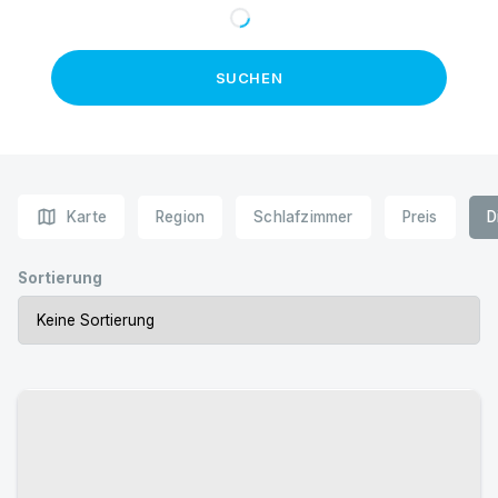
SUCHEN
map
Karte
Region
Schlafzimmer
Preis
D
Sortierung
Urlaub mit Hund