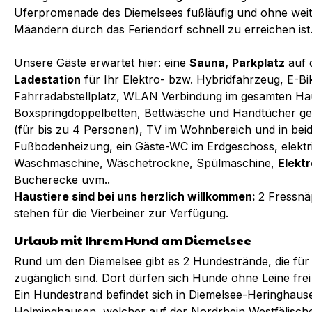
Uferpromenade des Diemelsees fußläufig und ohne weit
Mäandern durch das Feriendorf schnell zu erreichen ist
Unsere Gäste erwartet hier: eine
Sauna,
Parkplatz
auf 
Ladestation
für Ihr Elektro- bzw. Hybridfahrzeug, E-Bik
Fahrradabstellplatz, WLAN Verbindung im gesamten H
Boxspringdoppelbetten, Bettwäsche und Handtücher g
(für bis zu 4 Personen), TV im Wohnbereich und in bei
Fußbodenheizung, ein Gäste-WC im Erdgeschoss, elekt
Waschmaschine, Wäschetrockne, Spülmaschine,
Elektr
Bücherecke uvm..
Haustiere sind bei uns herzlich willkommen:
2 Fressnä
stehen für die Vierbeiner zur Verfügung.
Urlaub mit Ihrem Hund am Diemelsee
Rund um den Diemelsee gibt es 2 Hundestrände, die f
zugänglich sind. Dort dürfen sich Hunde ohne Leine fr
Ein Hundestrand befindet sich in Diemelsee-Heringhaus
Helminghausen, welcher auf der Nordrhein Westfälischen