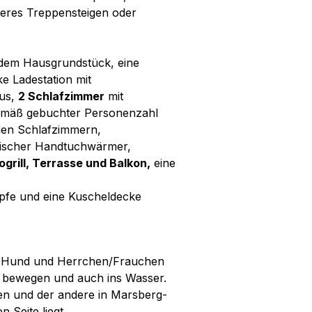
eres Treppensteigen oder
.
dem Hausgrundstück, eine
e Ladestation mit
aus,
2 Schlafzimmer
mit
emäß gebuchter Personenzahl
den Schlafzimmern,
rischer Handtuchwärmer,
ogrill, Terrasse und Balkon,
eine
pfe und eine Kuscheldecke
ür Hund und Herrchen/Frauchen
ei bewegen und auch ins Wasser.
en und der andere in Marsberg-
 Seite liegt.