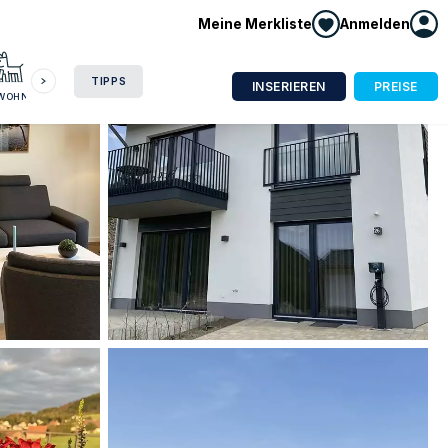
Meine Merkliste
Anmelden
HAUSBOOT
HOTEL
CAMPING
WOHNMOBIL
TIPPS
INSERIEREN
PREISE
NWOHNUNG