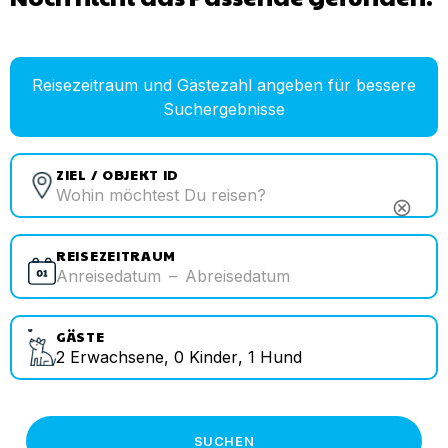
Reisezeitraum und Gästezahl angeben für bessere
Suchergebnisse
ZIEL / OBJEKT ID
cancel
REISEZEITRAUM
Anreisedatum
–
Abreisedatum
GÄSTE
2
Erwachsene
,
0
Kinder
,
1
Hund
SUCHEN