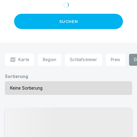
SUCHEN
map
Karte
Region
Schlafzimmer
Preis
D
Sortierung
Urlaub mit Hund