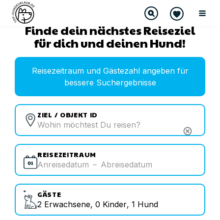
Finde dein nächstes Reiseziel
für dich und deinen Hund!
Reisezeitraum und Gästezahl angeben für
bessere Suchergebnisse
ZIEL / OBJEKT ID
cancel
REISEZEITRAUM
Anreisedatum
–
Abreisedatum
GÄSTE
2
Erwachsene
,
0
Kinder
,
1
Hund