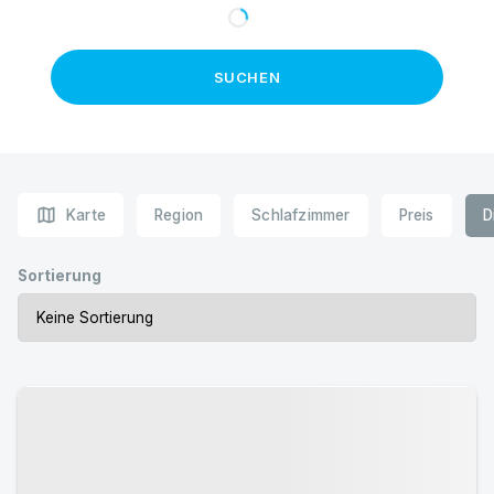
SUCHEN
map
Karte
Region
Schlafzimmer
Preis
D
Sortierung
Urlaub mit Hund