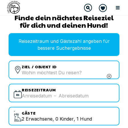
Finde dein nächstes Reiseziel
für dich und deinen Hund!
Reisezeitraum und Gästezahl angeben für
bessere Suchergebnisse
ZIEL / OBJEKT ID
cancel
REISEZEITRAUM
Anreisedatum
–
Abreisedatum
GÄSTE
2
Erwachsene
,
0
Kinder
,
1
Hund