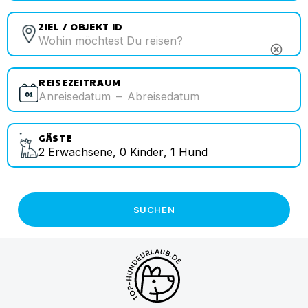
ZIEL / OBJEKT ID
cancel
REISEZEITRAUM
Anreisedatum
–
Abreisedatum
GÄSTE
2
Erwachsene
,
0
Kinder
,
1
Hund
SUCHEN