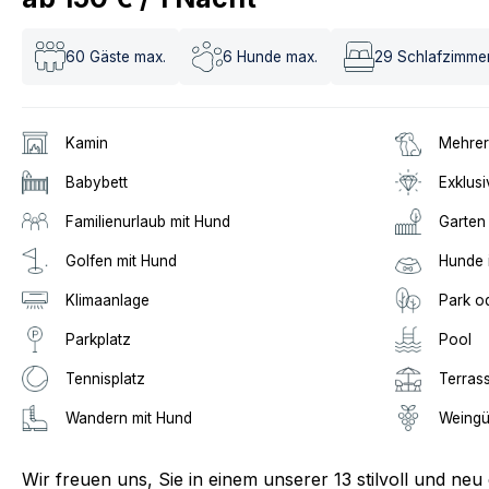
60
Gäste max.
6
Hunde max.
29
Schlafzimme
Kamin
Mehrer
Babybett
Exklusi
Familienurlaub mit Hund
Garten
Golfen mit Hund
Hunde 
Klimaanlage
Park o
Parkplatz
Pool
Tennisplatz
Terras
Wandern mit Hund
Weingü
Wir freuen uns, Sie in einem unserer 13 stilvoll und ne