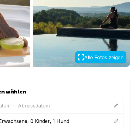
Alle Fotos zeigen
en wählen
datum
–
Abreisedatum
edit
Erwachsene
,
0
Kinder
,
1
Hund
edit