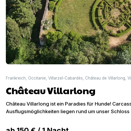
Frankreich
,
Occitanie
,
Villarzel-Cabardès
,
Château de Villarlong
,
V
Château Villarlong
Château Villarlong ist ein Paradies für Hunde! Carcas
Ausflugsmöglichkeiten liegen rund um unser Schloss 
ab
150 €
/
1
Nacht