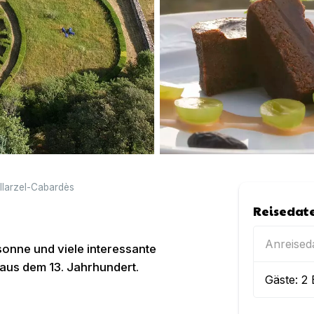
illarzel-Cabardès
Reisedat
Anreise
sonne und viele interessante
aus dem 13. Jahrhundert.
Gäste:
2