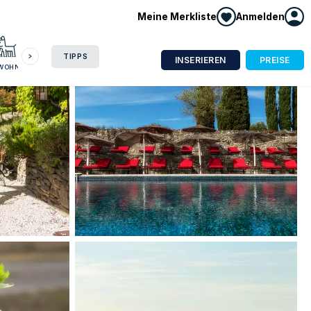
Meine Merkliste
Anmelden
HAUSBOOT
HOTEL
CAMPING
WOHNMOBIL
TIPPS
INSERIEREN
PREISE
NWOHNUNG