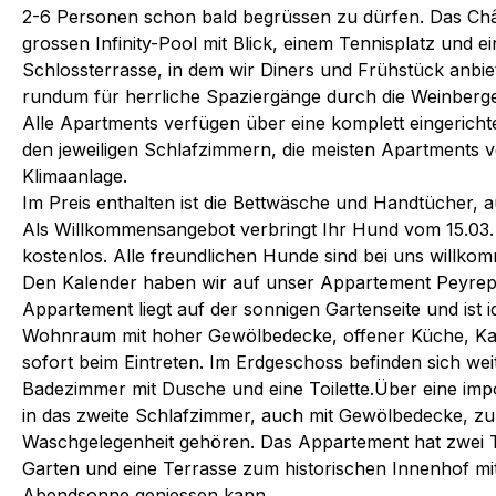
2-6 Personen schon bald begrüssen zu dürfen. Das Châ
grossen Infinity-Pool mit Blick, einem Tennisplatz und e
Schlossterrasse, in dem wir Diners und Frühstück anbiet
rundum für herrliche Spaziergänge durch die Weinberge 
Alle Apartments verfügen über eine komplett eingeric
den jeweiligen Schlafzimmern, die meisten Apartments 
Klimaanlage.
Im Preis enthalten ist die Bettwäsche und Handtücher, a
Als Willkommensangebot verbringt Ihr Hund vom 15.03. 
kostenlos. Alle freundlichen Hunde sind bei uns willko
Den Kalender haben wir auf unser Appartement Peyrep
Appartement liegt auf der sonnigen Gartenseite und ist i
Wohnraum mit hoher Gewölbedecke, offener Küche, Ka
sofort beim Eintreten. Im Erdgeschoss befinden sich wei
Badezimmer mit Dusche und eine Toilette.Über eine imp
in das zweite Schlafzimmer, auch mit Gewölbedecke, z
Waschgelegenheit gehören. Das Appartement hat zwei 
Garten und eine Terrasse zum historischen Innenhof mi
Abendsonne geniessen kann.