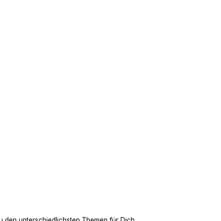
u den unterschiedlichsten Themen für Dich