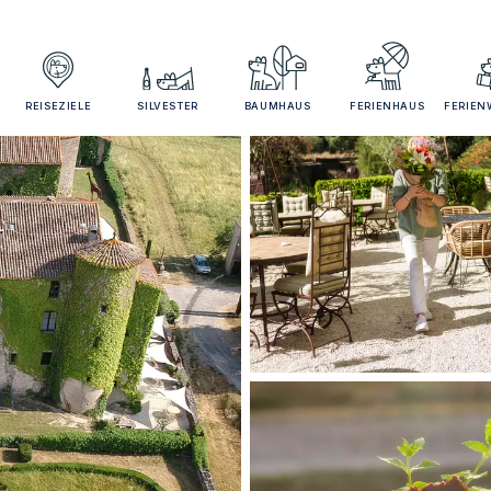
REISEZIELE
SILVESTER
BAUMHAUS
FERIENHAUS
FERIE