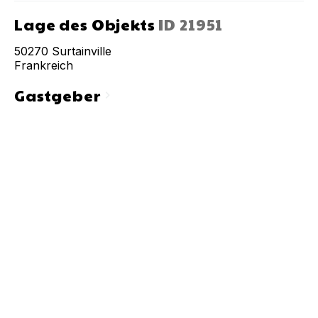
Lage des Objekts
ID
21951
50270
Surtainville
Frankreich
Gastgeber
chevron_right