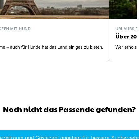
DEEN MIT HUND
URLAUBSID
Über 20
e – auch für Hunde hat das Land einiges zu bieten.
Wer erholsa
Noch nicht das Passende gefunden?
sezeitraum und Gästezahl angeben für bessere Suchergebn