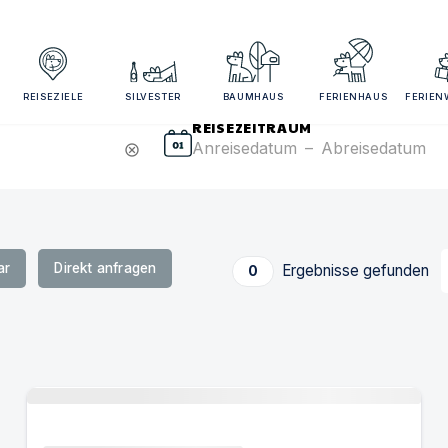
sezeitraum und Gästezahl angeben für bessere Suchergebn
REISEZIELE
SILVESTER
BAUMHAUS
FERIENHAUS
FERIE
REISEZEITRAUM
Anreisedatum
–
Abreisedatum
cancel
ar
Direkt anfragen
Ergebnisse gefunden
0
Urlaub mit Hund