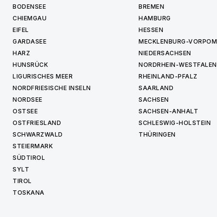
BODENSEE
BREMEN
CHIEMGAU
HAMBURG
EIFEL
HESSEN
GARDASEE
MECKLENBURG-VORPO
HARZ
NIEDERSACHSEN
HUNSRÜCK
NORDRHEIN-WESTFALEN
LIGURISCHES MEER
RHEINLAND-PFALZ
NORDFRIESISCHE INSELN
SAARLAND
NORDSEE
SACHSEN
OSTSEE
SACHSEN-ANHALT
OSTFRIESLAND
SCHLESWIG-HOLSTEIN
SCHWARZWALD
THÜRINGEN
STEIERMARK
SÜDTIROL
SYLT
TIROL
TOSKANA