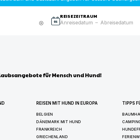
REISEZEITRAUM
Anreisedatum
–
Abreisedatum
cancel
laubsangebote für Mensch und Hund!
ND
REISEN MIT HUND IN EUROPA
TIPPS F
BELGIEN
BAUMHA
DÄNEMARK MIT HUND
CAMPIN
FRANKREICH
HUNDEF
GRIECHENLAND
FERIEN