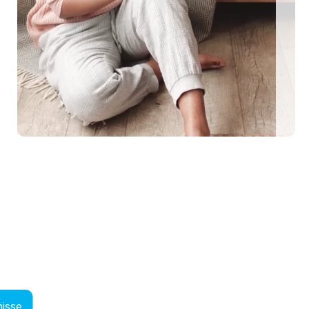
EEN MIT HUND
0 eingezäunte Ferienhäuser: Für den perfekten U
me Urlaubstage mit Hund plant, findet auf top-hundeurlaub.de eine g
isse