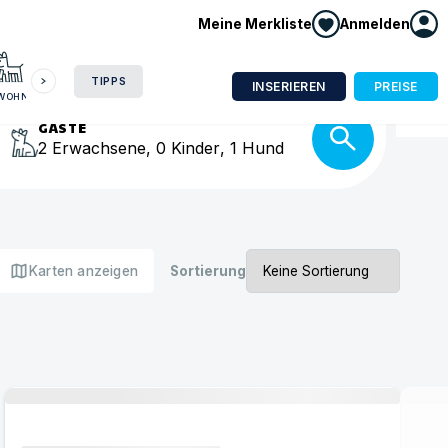
Meine Merkliste
Anmelden
HAUSBOOT
HOTEL
CAMPING
WOHNMOBIL
isse
TIPPS
INSERIEREN
PREISE
NWOHNUNG
GÄSTE
2
Erwachsene
,
0
Kinder
,
1
Hund
map
Karten anzeigen
Sortierung
Urlaub mit Hund