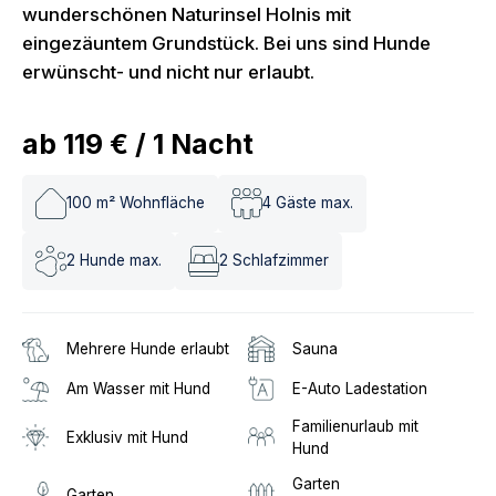
wunderschönen Naturinsel Holnis mit
eingezäuntem Grundstück. Bei uns sind Hunde
erwünscht- und nicht nur erlaubt.
ab
119 €
/
1
Nacht
100
m² Wohnfläche
4
Gäste max.
2
Hunde max.
2
Schlafzimmer
Mehrere Hunde erlaubt
Sauna
Am Wasser mit Hund
E-Auto Ladestation
Familienurlaub mit
Exklusiv mit Hund
Hund
Garten
Garten