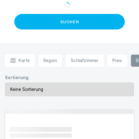
SUCHEN
map
Karte
Region
Schlafzimmer
Preis
D
Sortierung
Urlaub mit Hund