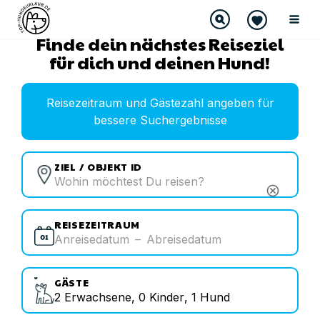
Finde dein nächstes Reiseziel
für dich und deinen Hund!
Reisezeitraum und Gästezahl angeben für
bessere Suchergebnisse
ZIEL / OBJEKT ID
cancel
REISEZEITRAUM
Anreisedatum
–
Abreisedatum
GÄSTE
2
Erwachsene
,
0
Kinder
,
1
Hund