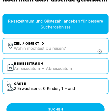
Reisezeitraum und Gästezahl angeben für bessere
Suchergebnisse
ZIEL / OBJEKT ID
cancel
REISEZEITRAUM
Anreisedatum
–
Abreisedatum
GÄSTE
2
Erwachsene
,
0
Kinder
,
1
Hund
SUCHEN