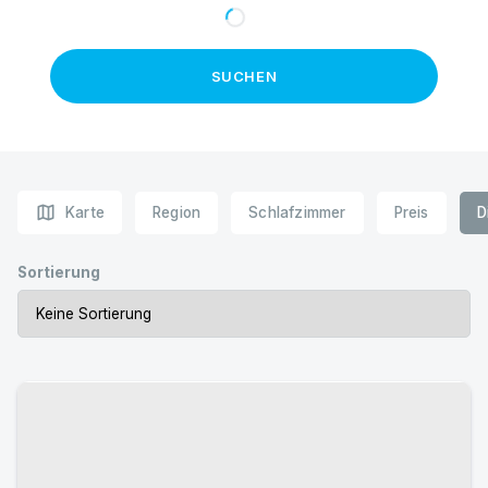
SUCHEN
map
Karte
Region
Schlafzimmer
Preis
D
Sortierung
Urlaub mit Hund