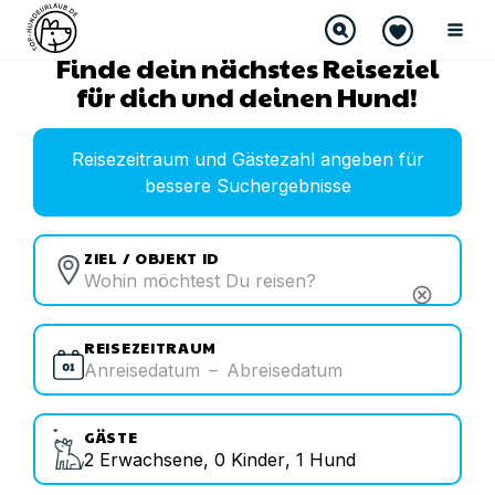
Finde dein nächstes Reiseziel
für dich und deinen Hund!
Reisezeitraum und Gästezahl angeben für
bessere Suchergebnisse
ZIEL / OBJEKT ID
cancel
REISEZEITRAUM
Anreisedatum
–
Abreisedatum
GÄSTE
2
Erwachsene
,
0
Kinder
,
1
Hund