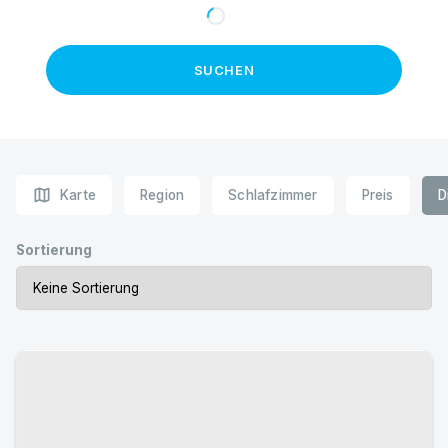
SUCHEN
map
Karte
Region
Schlafzimmer
Preis
D
Sortierung
Urlaub mit Hund