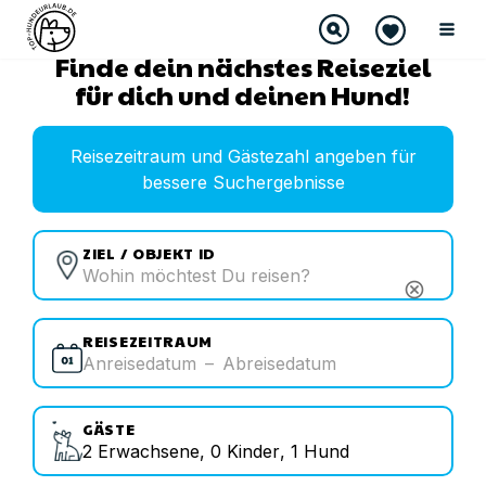
Finde dein nächstes Reiseziel
für dich und deinen Hund!
Reisezeitraum und Gästezahl angeben für
bessere Suchergebnisse
ZIEL / OBJEKT ID
cancel
REISEZEITRAUM
Anreisedatum
–
Abreisedatum
GÄSTE
2
Erwachsene
,
0
Kinder
,
1
Hund