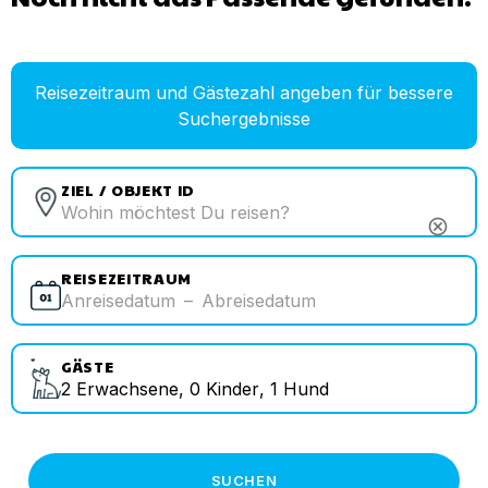
Reisezeitraum und Gästezahl angeben für bessere
Suchergebnisse
ZIEL / OBJEKT ID
cancel
REISEZEITRAUM
Anreisedatum
–
Abreisedatum
GÄSTE
2
Erwachsene
,
0
Kinder
,
1
Hund
SUCHEN