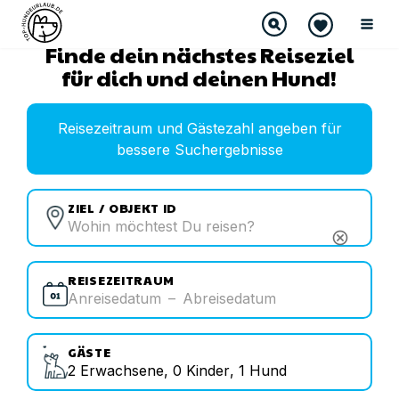
Finde dein nächstes Reiseziel
für dich und deinen Hund!
Reisezeitraum und Gästezahl angeben für
bessere Suchergebnisse
ZIEL / OBJEKT ID
cancel
REISEZEITRAUM
Anreisedatum
–
Abreisedatum
GÄSTE
2
Erwachsene
,
0
Kinder
,
1
Hund