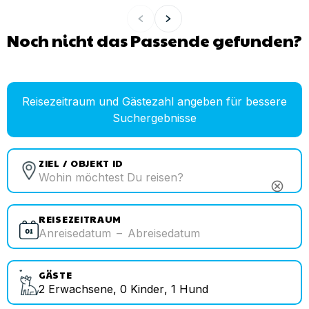
Noch nicht das Passende gefunden?
Reisezeitraum und Gästezahl angeben für bessere
Suchergebnisse
ZIEL / OBJEKT ID
cancel
REISEZEITRAUM
Anreisedatum
–
Abreisedatum
GÄSTE
2
Erwachsene
,
0
Kinder
,
1
Hund