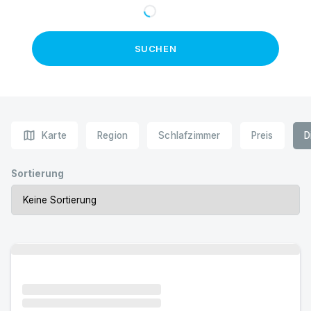
SUCHEN
map
Karte
Region
Schlafzimmer
Preis
D
Sortierung
Urlaub mit Hund