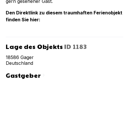
gern gesehener Gast.
Den Direktlink zu diesem traumhaften Ferienobjekt
finden Sie hier:
Lage des Objekts
ID
1183
18586
Gager
Deutschland
Gastgeber
chevron_right