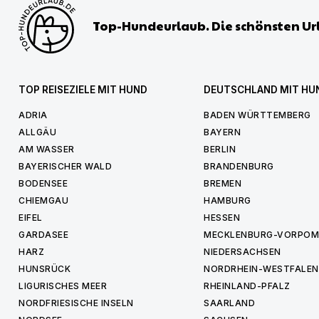
Top-Hundeurlaub. Die schönsten Ur
TOP REISEZIELE MIT HUND
DEUTSCHLAND MIT HU
ADRIA
BADEN WÜRTTEMBERG
ALLGÄU
BAYERN
AM WASSER
BERLIN
BAYERISCHER WALD
BRANDENBURG
BODENSEE
BREMEN
CHIEMGAU
HAMBURG
EIFEL
HESSEN
GARDASEE
MECKLENBURG-VORPO
HARZ
NIEDERSACHSEN
HUNSRÜCK
NORDRHEIN-WESTFALEN
LIGURISCHES MEER
RHEINLAND-PFALZ
NORDFRIESISCHE INSELN
SAARLAND