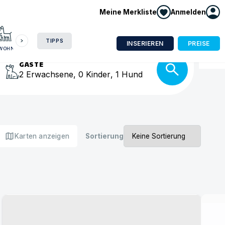
Meine Merkliste
Anmelden
HAUSBOOT
HOTEL
CAMPING
WOHNMOBIL
isse
TIPPS
INSERIEREN
PREISE
NWOHNUNG
GÄSTE
2
Erwachsene
,
0
Kinder
,
1
Hund
map
Karten anzeigen
Sortierung
Urlaub mit Hund