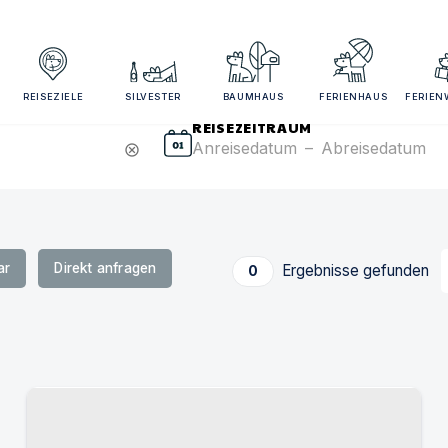
sezeitraum und Gästezahl angeben für bessere Suchergebn
REISEZIELE
SILVESTER
BAUMHAUS
FERIENHAUS
FERIE
REISEZEITRAUM
Anreisedatum
–
Abreisedatum
cancel
ar
Direkt anfragen
Ergebnisse gefunden
0
Urlaub mit Hund