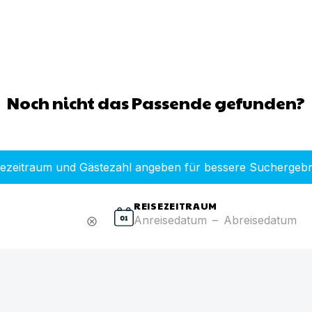
Noch nicht das Passende gefunden?
sezeitraum und Gästezahl angeben für bessere Suchergebn
REISEZEITRAUM
Anreisedatum
–
Abreisedatum
cancel