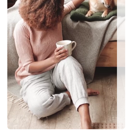
ngezäunte Ferienhäuser: Für den perfekten Urlaub mit Hu
EEN MIT HUND
0 eingezäunte Ferienhäuser: Für den perfekten U
me Urlaubstage mit Hund plant, findet auf top-hundeurlaub.de eine g