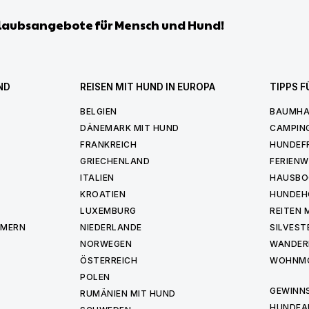
laubsangebote für Mensch und Hund!
ND
REISEN MIT HUND IN EUROPA
TIPPS F
BELGIEN
BAUMHA
DÄNEMARK MIT HUND
CAMPIN
FRANKREICH
HUNDEF
GRIECHENLAND
FERIEN
ITALIEN
HAUSBO
KROATIEN
HUNDEH
LUXEMBURG
REITEN 
MMERN
NIEDERLANDE
SILVEST
NORWEGEN
WANDER
ÖSTERREICH
WOHNMO
POLEN
GEWINNS
RUMÄNIEN MIT HUND
HUNDEA