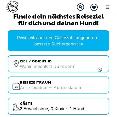
Finde dein nächstes Reiseziel
für dich und deinen Hund!
Reisezeitraum und Gästezahl angeben für
bessere Suchergebnisse
ZIEL / OBJEKT ID
cancel
REISEZEITRAUM
Anreisedatum
–
Abreisedatum
GÄSTE
2
Erwachsene
,
0
Kinder
,
1
Hund