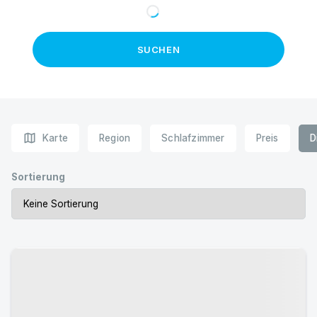
SUCHEN
map
Karte
Region
Schlafzimmer
Preis
D
Sortierung
Urlaub mit Hund