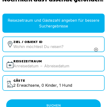
Reisezeitraum und Gästezahl angeben für bessere
Suchergebnisse
ZIEL / OBJEKT ID
cancel
REISEZEITRAUM
Anreisedatum
–
Abreisedatum
GÄSTE
2
Erwachsene
,
0
Kinder
,
1
Hund
SUCHEN