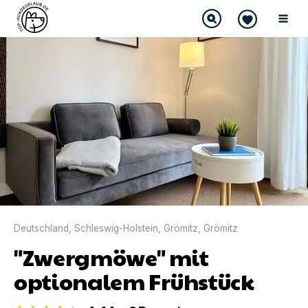
DIREKT BUCHBAR
Deutschland
,
Schleswig-Holstein
,
Grömitz
,
Grömitz
"Zwergmöwe" mit
optionalem Frühstück