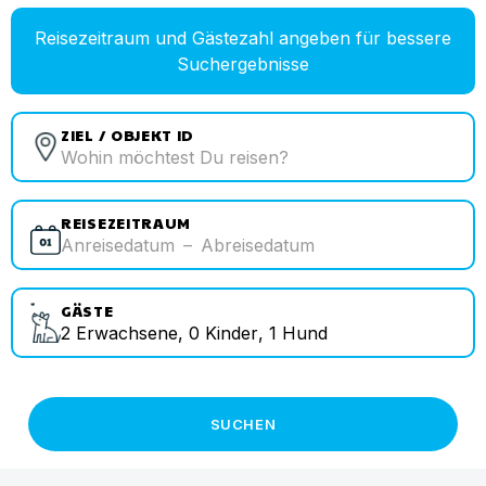
Reisezeitraum und Gästezahl angeben für bessere
Suchergebnisse
ZIEL / OBJEKT ID
REISEZEITRAUM
Anreisedatum
–
Abreisedatum
GÄSTE
2
Erwachsene
,
0
Kinder
,
1
Hund
SUCHEN