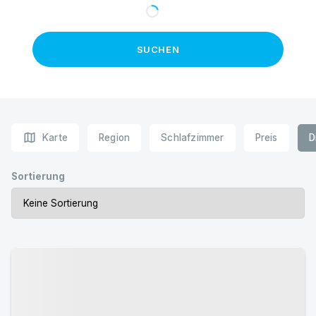
SUCHEN
map
Karte
Region
Schlafzimmer
Preis
D
Sortierung
Urlaub mit Hund