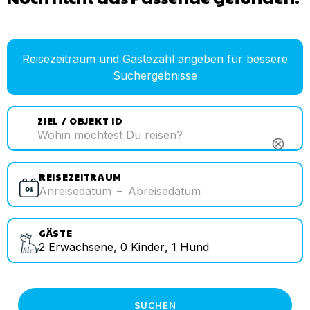
Reisezeitraum und Gästezahl angeben für bessere
Suchergebnisse
ZIEL / OBJEKT ID
cancel
REISEZEITRAUM
Anreisedatum
–
Abreisedatum
GÄSTE
2
Erwachsene
,
0
Kinder
,
1
Hund
SUCHEN