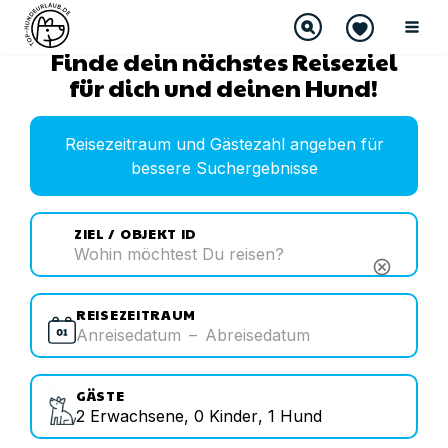
Finde dein nächstes Reiseziel
für dich und deinen Hund!
Reisezeitraum und Gästezahl angeben für
bessere Suchergebnisse
ZIEL / OBJEKT ID
cancel
REISEZEITRAUM
Anreisedatum
–
Abreisedatum
GÄSTE
2
Erwachsene
,
0
Kinder
,
1
Hund