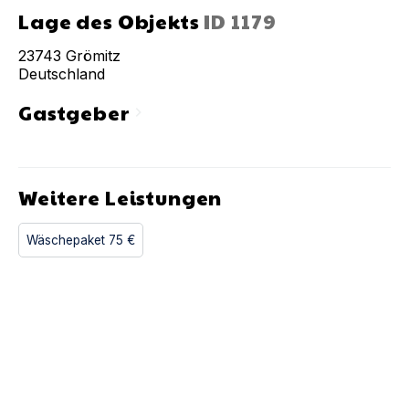
Lage des Objekts
ID
1179
23743
Grömitz
Deutschland
Gastgeber
chevron_right
Weitere Leistungen
Wäschepaket
75 €