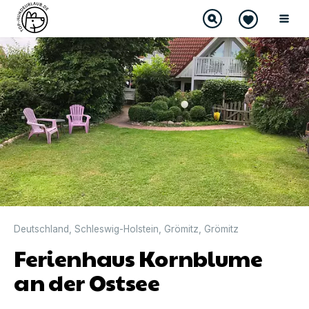
Deutschland
,
Schleswig-Holstein
,
Grömitz
,
Grömitz
Ferienhaus Kornblume
an der Ostsee