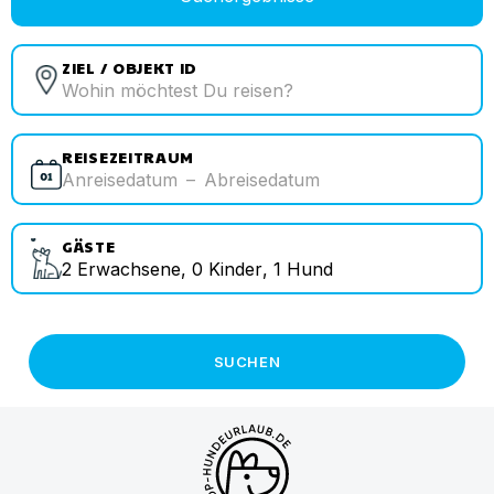
ZIEL / OBJEKT ID
REISEZEITRAUM
Anreisedatum
–
Abreisedatum
GÄSTE
2
Erwachsene
,
0
Kinder
,
1
Hund
SUCHEN