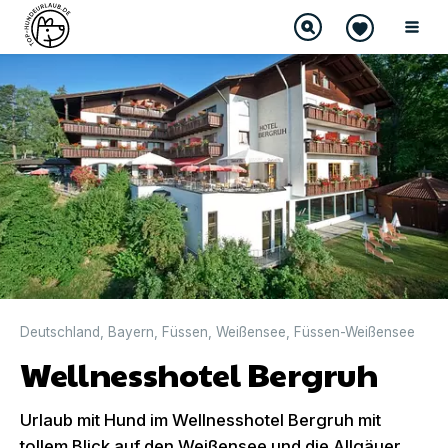
Deutschland
,
Bayern
,
Füssen
,
Weißensee
,
Füssen-Weißensee
Wellnesshotel Bergruh
Urlaub mit Hund im Wellnesshotel Bergruh mit
tollem Blick auf den Weißensee und die Allgäuer