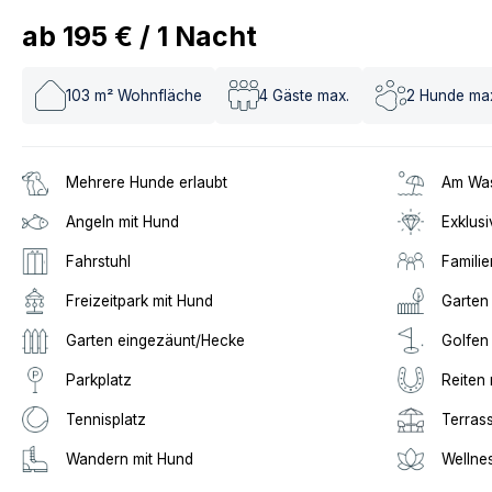
ab
195 €
/
1
Nacht
103
m² Wohnfläche
4
Gäste max.
2
Hunde ma
Mehrere Hunde erlaubt
Am Was
Angeln mit Hund
Exklusi
Fahrstuhl
Familie
Freizeitpark mit Hund
Garten
Garten eingezäunt/Hecke
Golfen
Parkplatz
Reiten 
Tennisplatz
Terras
Wandern mit Hund
Wellne