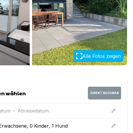
Alle Fotos zeigen
en wählen
DIREKT BUCHBAR
datum
–
Abreisedatum
edit
Erwachsene
,
0
Kinder
,
1
Hund
edit