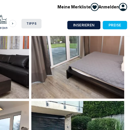
Meine Merkliste
Anmelden
HAUSBOOT
HOTEL
CAMPING
WOHNMOBIL
TIPPS
INSERIEREN
PREISE
NWOHNUNG