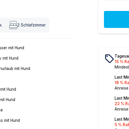
x.
2
Schlafzimmer
ser mit Hund
local_offer
Tagesa
v mit Hund
15 % R
Mindest
nurlaub mit Hund
Last Mi
18 % R
Anreise
 mit Hund
Last Mi
mit Hund
22 % R
Anreise
se
Last Mi
ss mit Hund
5 % Ra