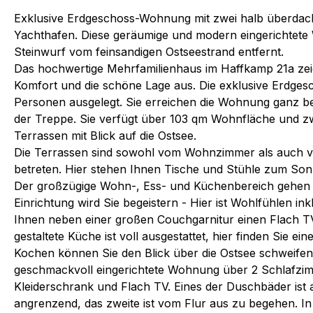
Exklusive Erdgeschoss-Wohnung mit zwei halb überdac
Yachthafen. Diese geräumige und modern eingerichtete
Steinwurf vom feinsandigen Ostseestrand entfernt.
Das hochwertige Mehrfamilienhaus im Haffkamp 21a zei
Komfort und die schöne Lage aus. Die exklusive Erdges
Personen ausgelegt. Sie erreichen die Wohnung ganz b
der Treppe. Sie verfügt über 103 qm Wohnfläche und z
Terrassen mit Blick auf die Ostsee.
Die Terrassen sind sowohl vom Wohnzimmer als auch 
betreten. Hier stehen Ihnen Tische und Stühle zum So
Der großzügige Wohn-, Ess- und Küchenbereich gehen 
Einrichtung wird Sie begeistern - Hier ist Wohlfühlen in
Ihnen neben einer großen Couchgarnitur einen Flach T
gestaltete Küche ist voll ausgestattet, hier finden Sie e
Kochen können Sie den Blick über die Ostsee schweifen 
geschmackvoll eingerichtete Wohnung über 2 Schlafzimm
Kleiderschrank und Flach TV. Eines der Duschbäder is
angrenzend, das zweite ist vom Flur aus zu begehen. In