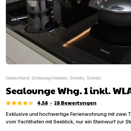
Deutschland
,
Schleswig-Holstein
,
Grömitz
,
Grömitz
Sealounge Whg. 1 inkl. WL
4,58
·
28
Bewertungen
Exklusive und hochwertige Ferienwohnung mit zwei T
vom Yachthafen mit Seeblick, nur ein Steinwurf zur 