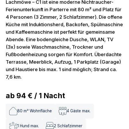
Lachmöwe – C1 ist eine moderne Nichtraucher-
Ferienunterkunft in Parterre mit 80 m² und Platz für
4 Personen (3 Zimmer, 2 Schlafzimmer). Die offene
Küche mit Induktionsherd, Backofen, Spülmaschine
und Kaffeemaschine ist perfekt für gemeinsame
Abende. Eine bodengleiche Dusche, WLAN, TV
(3x) sowie Waschmaschine, Trockner und
Fußbodenheizung sorgen für Komfort. Überdachte
Terrasse, Meerblick, Aufzug, 1 Parkplatz (Garage)
und Haustiere bis max. 1 sind möglich; Strand ca.
7,6 km.
ab
94 €
/
1
Nacht
80
m² Wohnfläche
4
Gäste max.
1
Hund max.
2
Schlafzimmer