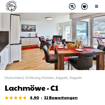
DIREKT BUCHBAR
Deutschland
,
Schleswig-Holstein
,
Kappeln
,
Kappeln
Lachmöwe - C1
4,90
·
32
Bewertungen