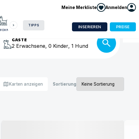
Meine Merkliste
Anmelden
HAUSBOOT
HOTEL
CAMPING
WOHNMOBIL
isse
TIPPS
INSERIEREN
PREISE
NWOHNUNG
GÄSTE
2
Erwachsene
,
0
Kinder
,
1
Hund
map
Karten anzeigen
Sortierung
Urlaub mit Hund