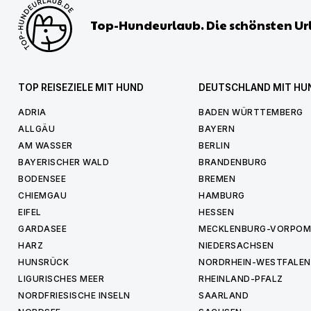
Top-Hundeurlaub. Die schönsten Ur
TOP REISEZIELE MIT HUND
DEUTSCHLAND MIT HU
ADRIA
BADEN WÜRTTEMBERG
ALLGÄU
BAYERN
AM WASSER
BERLIN
BAYERISCHER WALD
BRANDENBURG
BODENSEE
BREMEN
CHIEMGAU
HAMBURG
EIFEL
HESSEN
GARDASEE
MECKLENBURG-VORPO
HARZ
NIEDERSACHSEN
HUNSRÜCK
NORDRHEIN-WESTFALEN
LIGURISCHES MEER
RHEINLAND-PFALZ
NORDFRIESISCHE INSELN
SAARLAND