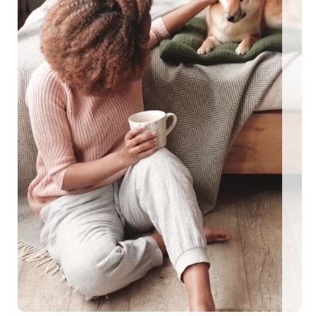
ngezäunte Ferienhäuser: Für den perfekten Urlaub mit Hu
EEN MIT HUND
0 eingezäunte Ferienhäuser: Für den perfekten U
me Urlaubstage mit Hund plant, findet auf top-hundeurlaub.de eine g