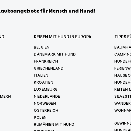
laubsangebote für Mensch und Hund!
ND
REISEN MIT HUND IN EUROPA
TIPPS F
BELGIEN
BAUMHA
DÄNEMARK MIT HUND
CAMPIN
FRANKREICH
HUNDEF
GRIECHENLAND
FERIEN
ITALIEN
HAUSBO
KROATIEN
HUNDEH
LUXEMBURG
REITEN 
MMERN
NIEDERLANDE
SILVEST
NORWEGEN
WANDER
ÖSTERREICH
WOHNMO
POLEN
GEWINNS
RUMÄNIEN MIT HUND
HUNDEA