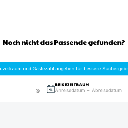
Noch nicht das Passende gefunden?
sezeitraum und Gästezahl angeben für bessere Suchergebn
REISEZEITRAUM
Anreisedatum
–
Abreisedatum
cancel