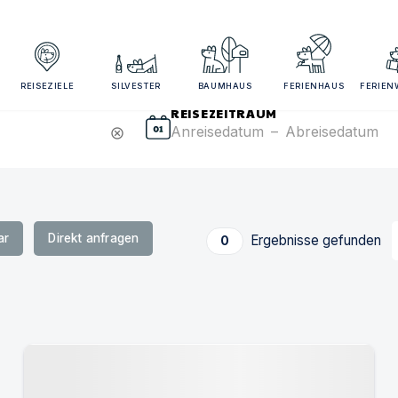
sezeitraum und Gästezahl angeben für bessere Suchergebn
REISEZIELE
SILVESTER
BAUMHAUS
FERIENHAUS
FERIE
REISEZEITRAUM
Anreisedatum
–
Abreisedatum
cancel
ar
Direkt anfragen
Ergebnisse gefunden
0
Urlaub mit Hund