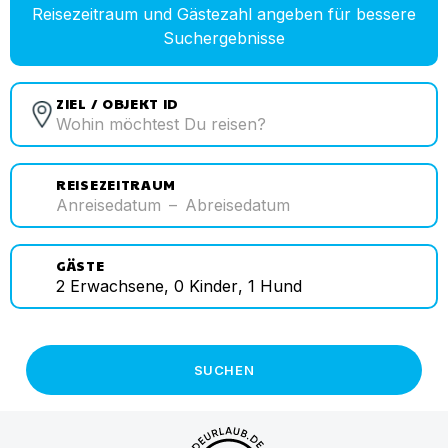
Reisezeitraum und Gästezahl angeben für bessere
Suchergebnisse
ZIEL / OBJEKT ID
REISEZEITRAUM
Anreisedatum
–
Abreisedatum
GÄSTE
2
Erwachsene
,
0
Kinder
,
1
Hund
SUCHEN