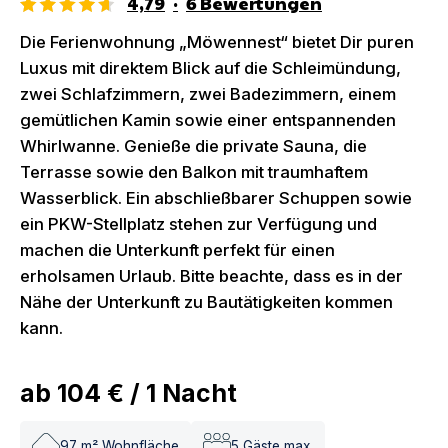
4,79
·
6
Bewertungen
Die Ferienwohnung „Möwennest“ bietet Dir puren
Luxus mit direktem Blick auf die Schleimündung,
zwei Schlafzimmern, zwei Badezimmern, einem
gemütlichen Kamin sowie einer entspannenden
Whirlwanne. Genieße die private Sauna, die
Terrasse sowie den Balkon mit traumhaftem
Wasserblick. Ein abschließbarer Schuppen sowie
ein PKW-Stellplatz stehen zur Verfügung und
machen die Unterkunft perfekt für einen
erholsamen Urlaub. Bitte beachte, dass es in der
Nähe der Unterkunft zu Bautätigkeiten kommen
kann.
ab
104 €
/
1
Nacht
97
m² Wohnfläche
5
Gäste max.