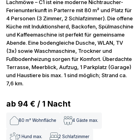
Lachmöwe – C1 ist eine moderne Nichtraucher-
Ferienunterkunft in Parterre mit 80 m² und Platz für
4 Personen (3 Zimmer, 2 Schlafzimmer). Die offene
Küche mit Induktionsherd, Backofen, Spülmaschine
und Kaffeemaschine ist perfekt für gemeinsame
Abende. Eine bodengleiche Dusche, WLAN, TV
(3x) sowie Waschmaschine, Trockner und
Fußbodenheizung sorgen für Komfort. Überdachte
Terrasse, Meerblick, Aufzug, 1 Parkplatz (Garage)
und Haustiere bis max. 1 sind möglich; Strand ca.
7,6 km.
ab
94 €
/
1
Nacht
80
m² Wohnfläche
4
Gäste max.
1
Hund max.
2
Schlafzimmer