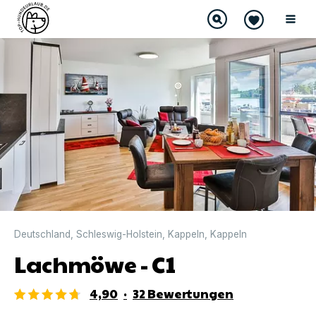
DIREKT BUCHBAR
Deutschland
,
Schleswig-Holstein
,
Kappeln
,
Kappeln
Lachmöwe - C1
4,90
·
32
Bewertungen