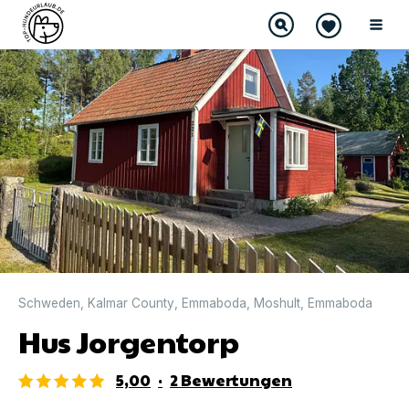
DIREKT BUCHBAR
Schweden
,
Kalmar County
,
Emmaboda
,
Moshult
,
Emmaboda
Hus Jorgentorp
5,00
·
2
Bewertungen