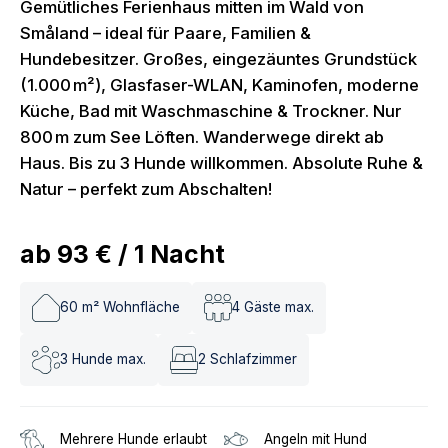
Gemütliches Ferienhaus mitten im Wald von
Småland – ideal für Paare, Familien &
Hundebesitzer. Großes, eingezäuntes Grundstück
(1.000 m²), Glasfaser-WLAN, Kaminofen, moderne
Küche, Bad mit Waschmaschine & Trockner. Nur
800 m zum See Löften. Wanderwege direkt ab
Haus. Bis zu 3 Hunde willkommen. Absolute Ruhe &
Natur – perfekt zum Abschalten!
ab
93 €
/
1
Nacht
60
m² Wohnfläche
4
Gäste max.
3
Hunde max.
2
Schlafzimmer
Mehrere Hunde erlaubt
Angeln mit Hund