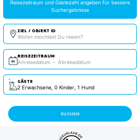
Reisezeitraum und Gästezahl angeben für bessere
Suchergebnisse
ZIEL / OBJEKT ID
REISEZEITRAUM
Anreisedatum
–
Abreisedatum
GÄSTE
2
Erwachsene
,
0
Kinder
,
1
Hund
SUCHEN