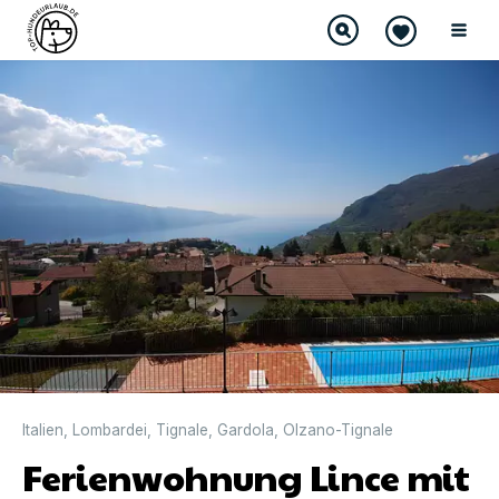
Italien
,
Lombardei
,
Tignale
,
Gardola
,
Olzano-Tignale
Ferienwohnung Lince mit