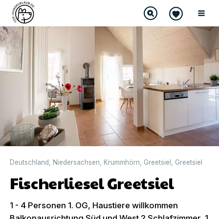
DIREKT BUCHBAR
Deutschland
,
Niedersachsen
,
Krummhörn
,
Greetsiel
,
Greetsiel
Fischerliesel Greetsiel
1 - 4 Personen 1. OG, Haustiere willkommen
Balkonausrichtung Süd und West 2 Schlafzimmer, 1