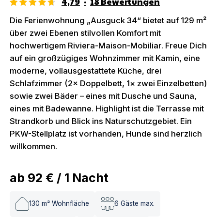
4,79
·
18
Bewertungen
Die Ferienwohnung „Ausguck 34“ bietet auf 129 m²
über zwei Ebenen stilvollen Komfort mit
hochwertigem Riviera-Maison-Mobiliar. Freue Dich
auf ein großzügiges Wohnzimmer mit Kamin, eine
moderne, vollausgestattete Küche, drei
Schlafzimmer (2× Doppelbett, 1× zwei Einzelbetten)
sowie zwei Bäder – eines mit Dusche und Sauna,
eines mit Badewanne. Highlight ist die Terrasse mit
Strandkorb und Blick ins Naturschutzgebiet. Ein
PKW-Stellplatz ist vorhanden, Hunde sind herzlich
willkommen.
ab
92 €
/
1
Nacht
130
m² Wohnfläche
6
Gäste max.