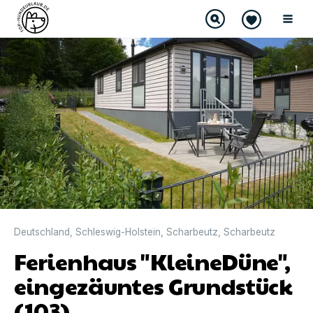
DIREKT BUCHBAR
Deutschland
,
Schleswig-Holstein
,
Scharbeutz
,
Scharbeutz
Ferienhaus "KleineDüne",
eingezäuntes Grundstück
(103)