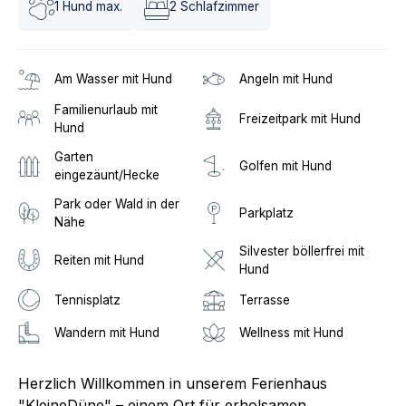
1
Hund max.
2
Schlafzimmer
Am Wasser mit Hund
Angeln mit Hund
Familienurlaub mit
Freizeitpark mit Hund
Hund
Garten
Golfen mit Hund
eingezäunt/Hecke
Park oder Wald in der
Parkplatz
Nähe
Silvester böllerfrei mit
Reiten mit Hund
Hund
Tennisplatz
Terrasse
Wandern mit Hund
Wellness mit Hund
Herzlich Willkommen in unserem Ferienhaus
"KleineDüne" – einem Ort für erholsamen