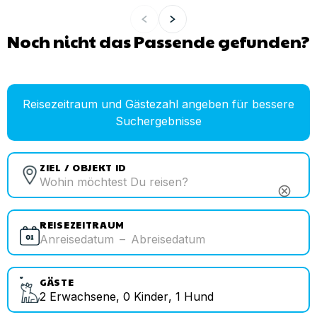
Noch nicht das Passende gefunden?
Reisezeitraum und Gästezahl angeben für bessere
Suchergebnisse
ZIEL / OBJEKT ID
cancel
REISEZEITRAUM
Anreisedatum
–
Abreisedatum
GÄSTE
2
Erwachsene
,
0
Kinder
,
1
Hund