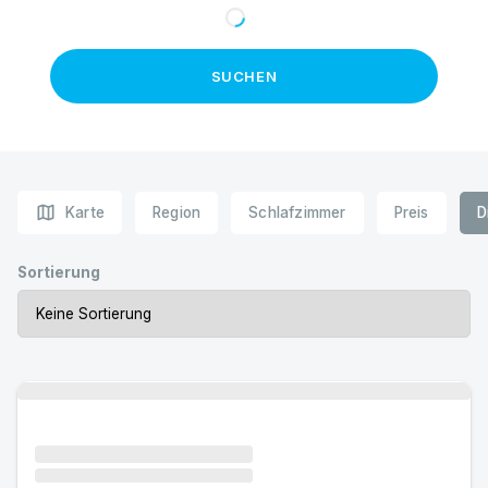
SUCHEN
map
Karte
Region
Schlafzimmer
Preis
D
Sortierung
Urlaub mit Hund