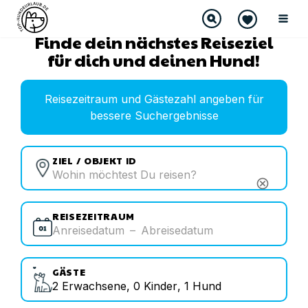
Finde dein nächstes Reiseziel
für dich und deinen Hund!
Reisezeitraum und Gästezahl angeben für
bessere Suchergebnisse
ZIEL / OBJEKT ID
cancel
REISEZEITRAUM
Anreisedatum
–
Abreisedatum
GÄSTE
2
Erwachsene
,
0
Kinder
,
1
Hund