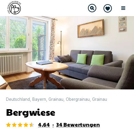
DIREKT BUCHBAR
Deutschland
,
Bayern
,
Grainau
,
Obergrainau
,
Grainau
Bergwiese
4,64
·
34
Bewertungen