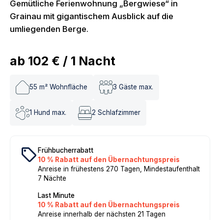
Gemütliche Ferienwohnung „Bergwiese“ in
Grainau mit gigantischem Ausblick auf die
umliegenden Berge.
ab
102 €
/
1
Nacht
55
m² Wohnfläche
3
Gäste max.
1
Hund max.
2
Schlafzimmer
local_offer
Frühbucherrabatt
10 % Rabatt auf den Übernachtungspreis
Anreise in frühestens 270 Tagen, Mindestaufenthalt
7 Nächte
Last Minute
10 % Rabatt auf den Übernachtungspreis
Anreise innerhalb der nächsten 21 Tagen