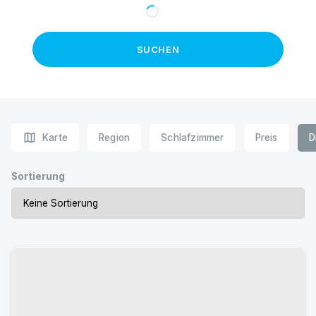
SUCHEN
map
Karte
Region
Schlafzimmer
Preis
D
Sortierung
Urlaub mit Hund