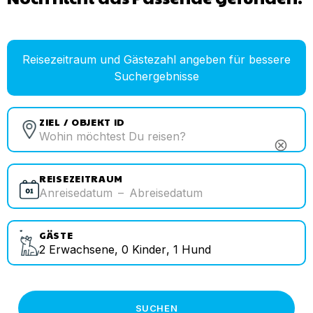
Reisezeitraum und Gästezahl angeben für bessere
Suchergebnisse
ZIEL / OBJEKT ID
cancel
REISEZEITRAUM
Anreisedatum
–
Abreisedatum
GÄSTE
2
Erwachsene
,
0
Kinder
,
1
Hund
SUCHEN