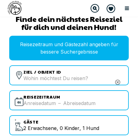
Finde dein nächstes Reiseziel
für dich und deinen Hund!
Reisezeitraum und Gästezahl angeben für
bessere Suchergebnisse
ZIEL / OBJEKT ID
cancel
REISEZEITRAUM
Anreisedatum
–
Abreisedatum
GÄSTE
2
Erwachsene
,
0
Kinder
,
1
Hund